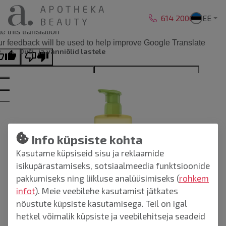
Liigu sisu juurde
614 2000
EE
ginal text
e this translation
r feedback will be used to help improve Google Translate
Duši- ja vanniõlid lastele
Info küpsiste kohta
Kasutame küpsiseid sisu ja reklaamide
isikupärastamiseks, sotsiaalmeedia funktsioonide
pakkumiseks ning liikluse analüüsimiseks (
rohkem
infot
). Meie veebilehe kasutamist jätkates
nõustute küpsiste kasutamisega. Teil on igal
hetkel võimalik küpsiste ja veebilehitseja seadeid