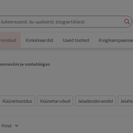
Liigu sisu juurde
emmikud
Kinkekaardid
Uued tooted
Kingikampaania
onnasilm ja soolatüügas
Küünehooldus
Küünetarvikud
Jaladeodorandid
Jalah
Hind