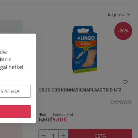
Järjesta
-
20
%
dia
. Meie
gal hetkel
URGO COR KONNASILMAPLAASTRID N12
PSISTEGA
Hind
Soodushind
6,64 €
5,30 €
OSTA