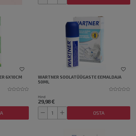
ER 6X10CM
WARTNER SOOLATÜÜGASTE EEMALDAJA
50ML
Hind
29,98 €
TA
OSTA