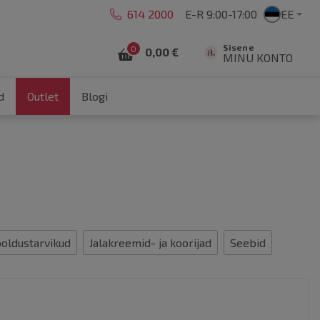
614 2000
E-R 9:00-17:00
EE
Sisene
0
0,00 €
MINU KONTO
d
Outlet
Blogi
ooldustarvikud
Jalakreemid- ja koorijad
Seebid