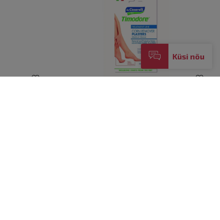
Küsi nõu
TER VARBA
CICCARELLI KONNASILMA
EEMALDUSPLAASTER LÕIGATAV N2
Hind
4,31 €
TA
OSTA
Toode on hetkel laost otsas