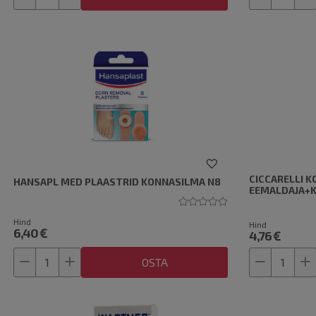
CICCARELLI 
HANSAPL MED PLAASTRID KONNASILMA N8
EEMALDAJA+K
Hind
Hind
6,40 €
4,76 €
OSTA