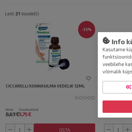
Leiti
21
toode(t)
-
33
%
Info k
Kasutame küp
funktsioonid
veebilehe ka
võimalik küps
CICCARELLI KONNASILMA VEDELIK 12ML
CICCARELLI 
Hind
Soodushind
Hind
Soodush
8,63 €
5,75 €
7,36 €
4,90 €
OSTA