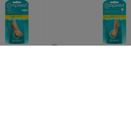
NNASILMAPLAASTER
COMPEED KONNASILMAPLAAS
0
VAHELE N10
Hind
12,20 €
OSTA
OS
Toode on hetkel laost otsas