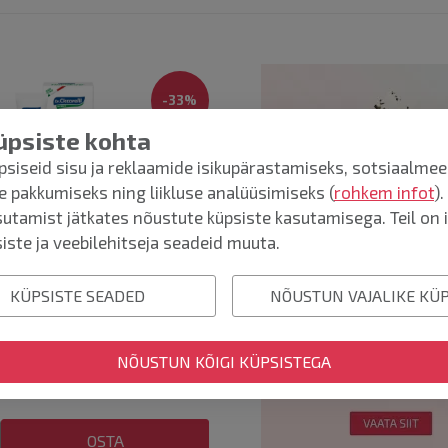
-
33
%
üpsiste kohta
siseid sisu ja reklaamide isikupärastamiseks, sotsiaalmee
e pakkumiseks ning liikluse analüüsimiseks (
rohkem infot
)
sutamist jätkates nõustute küpsiste kasutamisega. Teil on i
iste ja veebilehitseja seadeid muuta.
KONNASILMASALV TUUBIS 5ML
KÜPSISTE SEADED
NÕUSTUN VAJALIKE KÜ
NÕUSTUN KÕIGI KÜPSISTEGA
ind
OSTA