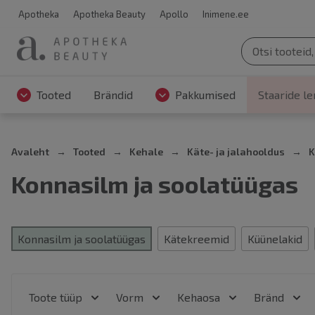
Apotheka
Apotheka Beauty
Apollo
Inimene.ee
Tooted
Brändid
Pakkumised
Staaride l
Avaleht
Tooted
Kehale
Käte- ja jalahooldus
K
Konnasilm ja soolatüügas
Konnasilm ja soolatüügas
Kätekreemid
Küünelakid
Toote tüüp
Vorm
Kehaosa
Bränd