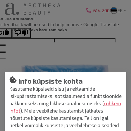
Liigu sisu juurde
614 2000
EE
ginal text
e this translation
r feedback will be used to help improve Google Translate
Välispidiseks kasutamiseks
Info küpsiste kohta
Kasutame küpsiseid sisu ja reklaamide
isikupärastamiseks, sotsiaalmeedia funktsioonide
pakkumiseks ning liikluse analüüsimiseks (
rohkem
infot
). Meie veebilehe kasutamist jätkates
nõustute küpsiste kasutamisega. Teil on igal
hetkel võimalik küpsiste ja veebilehitseja seadeid