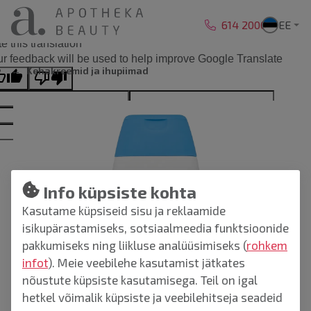
Liigu sisu juurde
614 2000
EE
ginal text
e this translation
r feedback will be used to help improve Google Translate
Kehakreemid ja ihupiimad
Info küpsiste kohta
Kasutame küpsiseid sisu ja reklaamide
isikupärastamiseks, sotsiaalmeedia funktsioonide
pakkumiseks ning liikluse analüüsimiseks (
rohkem
infot
). Meie veebilehe kasutamist jätkates
nõustute küpsiste kasutamisega. Teil on igal
hetkel võimalik küpsiste ja veebilehitseja seadeid